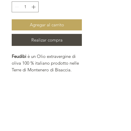
Agregar al carrito
Realizar compra
Feudibi
è un Olio extravergine di
oliva 100 % italiano prodotto nelle
Terre di Montenero di Bisaccia.
Varietà:
creato dal blend delle
varietà leccino e cerasa di
Montenero, da un sapore amaro-
piccante ben dosato. L’oliveto
posizionato lungo l'antico tratturo,
in prossimità della Basilica della
Madonna di Bisaccia, è stato
tramandato per 4 generazioni e