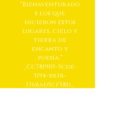
“Bienaventurado
s los que
hicieron estos
lugares, cielo y
tierra de
encanto y
poesía
.”
_Cc781905-5cde-
3194-bb3b-
136bad5cf58d_
Mi pais
Bienaventurados los que hicieron estos lugares,
cielo y tierra de encanto y poesia
en todas partes inspira armonía
de formas y color y no es poca cosa!
lu pajese mi'
Desde el cerro la mirada va lejos
y se recrean alma y corazón;