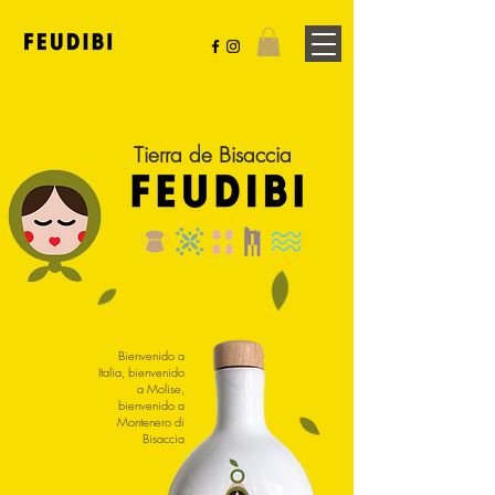
Tierra de Bisaccia
Bienvenido a
Italia, bienvenido
a Molise,
bienvenido a
Montenero di
Bisaccia