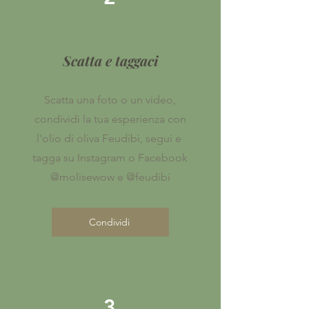
Scatta e taggaci
Scatta una foto o un video,
condividi la tua esperienza con
l'olio di oliva Feudibi, segui e
tagga su Instagram o Facebook
@molisewow e @feudibi
Condividi
3