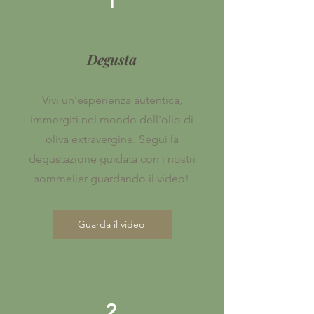
1
Degusta
Vivi un'esperienza autentica,
immergiti nel mondo dell'olio di
oliva extravergine. Segui la
degustazione guidata con i nostri
sommelier guardando il video!
Guarda il video
2